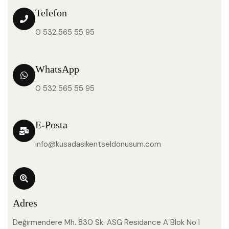
Telefon
0 532 565 55 95
WhatsApp
0 532 565 55 95
E-Posta
info@kusadasikentseldonusum.com
Adres
Değirmendere Mh. 830 Sk. ASG Residance A Blok No:1