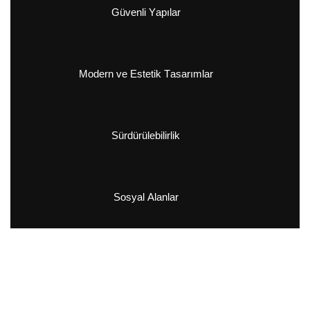
G
ü
v
e
n
l
i
Y
a
p
ı
l
a
r
M
o
d
e
r
n
v
e
E
s
t
e
t
i
k
T
a
s
a
r
ı
m
l
a
r
S
ü
r
d
ü
r
ü
l
e
b
i
l
i
r
l
i
k
S
o
s
y
a
l
A
l
a
n
l
a
r