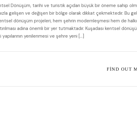
tsel Dönüşüm, tarihi ve turistik açıdan büyük bir öneme sahip olmak
 hızla gelişen ve değişen bir bölge olarak dikkat çekmektedir. Bu ge
kentsel dönüşüm projeleri, hem şehrin modernleşmesi hem de halk
rtırılması adına önemli bir yer tutmaktadır. Kuşadası kentsel dönüşü
i yapılarının yenilenmesi ve şehre yeni […]
FIND OUT 