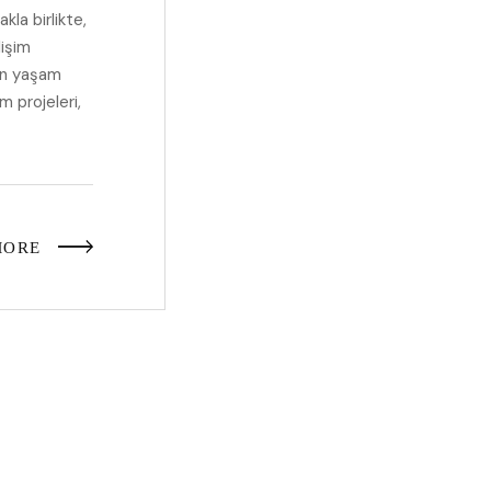
la birlikte,
lişim
ın yaşam
m projeleri,
MORE