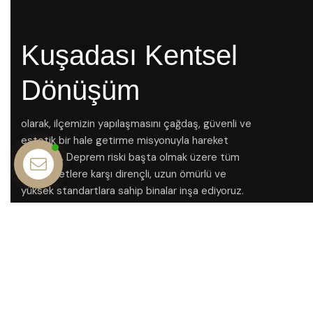
Kuşadası Kentsel
Dönüşüm
olarak, ilçemizin yapılaşmasını çağdaş, güvenli ve
estetik bir hale getirme misyonuyla hareket
ediyoruz. Deprem riski başta olmak üzere tüm
doğal afetlere karşı dirençli, uzun ömürlü ve
İletişim
yüksek standartlara sahip binalar inşa ediyoruz.
Amacımız, sadece binaları yenilemek değil, yaşam
kalitesini artırarak Kuşadası’nın geleceğini
şekillendirmek.