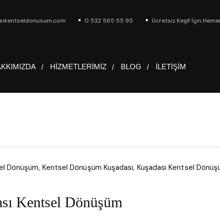
sikentseldonusum.com
0 532 565 55 95
Ücretsiz Keşif İçin Heme
KKIMIZDA
HIZMETLERIMIZ
BLOG
İLETIŞIM
sı Kentsel Dönüşüm