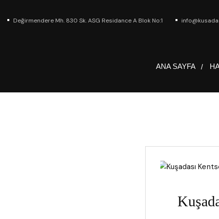
Değirmendere Mh. 830 Sk. ASG Residance A Blok No:1
info@kusada
ANA SAYFA
HA
Kuşada